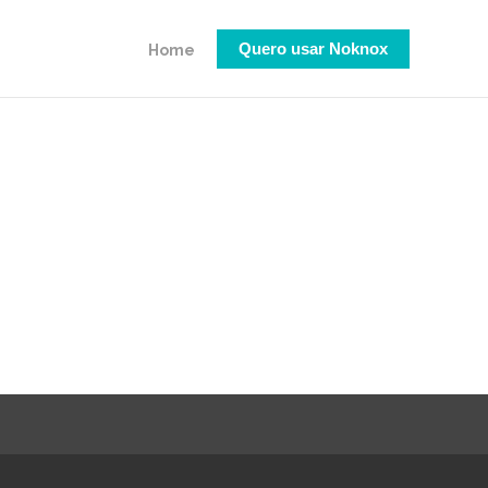
Quero usar Noknox
Quero usar Noknox
Home
Home